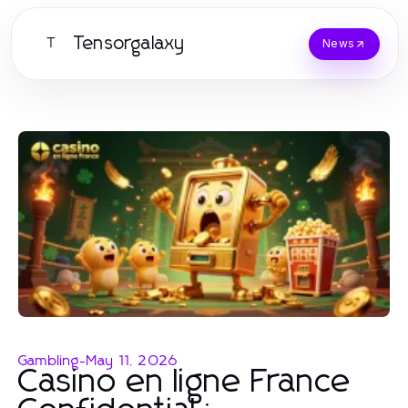
Tensorgalaxy
T
News
Gambling
-
May 11, 2026
Casino en ligne France