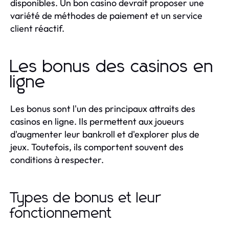
disponibles. Un bon casino devrait proposer une
variété de méthodes de paiement et un service
client réactif.
Les bonus des casinos en
ligne
Les bonus sont l'un des principaux attraits des
casinos en ligne. Ils permettent aux joueurs
d'augmenter leur bankroll et d'explorer plus de
jeux. Toutefois, ils comportent souvent des
conditions à respecter.
Types de bonus et leur
fonctionnement