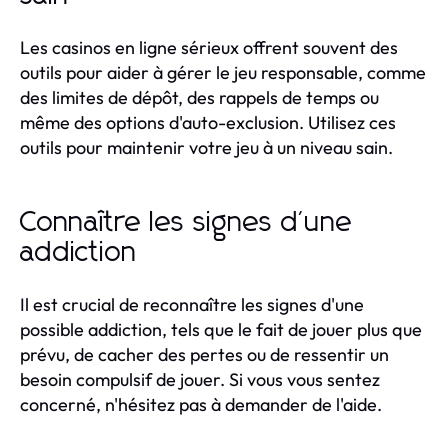
Les casinos en ligne sérieux offrent souvent des
outils pour aider à gérer le jeu responsable, comme
des limites de dépôt, des rappels de temps ou
même des options d'auto-exclusion. Utilisez ces
outils pour maintenir votre jeu à un niveau sain.
Connaître les signes d'une
addiction
Il est crucial de reconnaître les signes d'une
possible addiction, tels que le fait de jouer plus que
prévu, de cacher des pertes ou de ressentir un
besoin compulsif de jouer. Si vous vous sentez
concerné, n'hésitez pas à demander de l'aide.