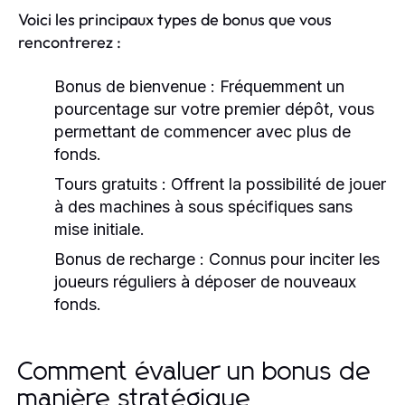
Voici les principaux types de bonus que vous
rencontrerez :
Bonus de bienvenue :
Fréquemment un
pourcentage sur votre premier dépôt, vous
permettant de commencer avec plus de
fonds.
Tours gratuits :
Offrent la possibilité de jouer
à des machines à sous spécifiques sans
mise initiale.
Bonus de recharge :
Connus pour inciter les
joueurs réguliers à déposer de nouveaux
fonds.
Comment évaluer un bonus de
manière stratégique