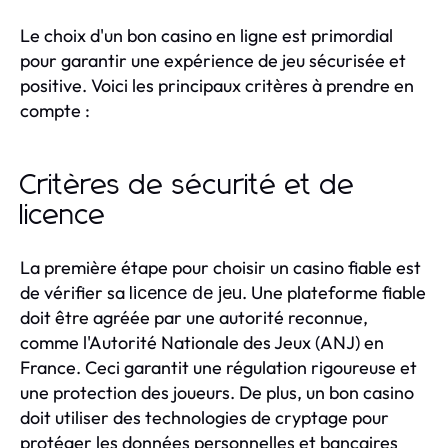
Le choix d'un bon casino en ligne est primordial
pour garantir une expérience de jeu sécurisée et
positive. Voici les principaux critères à prendre en
compte :
Critères de sécurité et de
licence
La première étape pour choisir un casino fiable est
de vérifier sa
. Une plateforme fiable
licence de jeu
doit être agréée par une autorité reconnue,
comme l'Autorité Nationale des Jeux (ANJ) en
France. Ceci garantit une régulation rigoureuse et
une protection des joueurs. De plus, un bon casino
doit utiliser des technologies de cryptage pour
protéger les données personnelles et bancaires