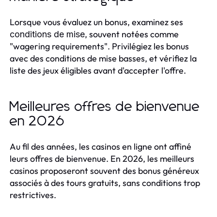
Lorsque vous évaluez un bonus, examinez ses
, souvent notées comme
conditions de mise
"wagering requirements". Privilégiez les bonus
avec des conditions de mise basses, et vérifiez la
liste des jeux éligibles avant d'accepter l'offre.
Meilleures offres de bienvenue
en 2026
Au fil des années, les casinos en ligne ont affiné
leurs offres de bienvenue. En 2026, les meilleurs
casinos proposeront souvent des bonus généreux
associés à des tours gratuits, sans conditions trop
restrictives.