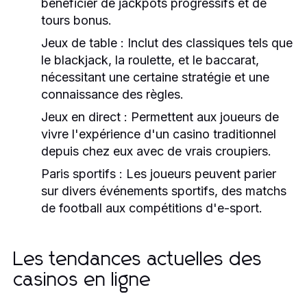
bénéficier de jackpots progressifs et de
tours bonus.
Jeux de table :
Inclut des classiques tels que
le blackjack, la roulette, et le baccarat,
nécessitant une certaine stratégie et une
connaissance des règles.
Jeux en direct :
Permettent aux joueurs de
vivre l'expérience d'un casino traditionnel
depuis chez eux avec de vrais croupiers.
Paris sportifs :
Les joueurs peuvent parier
sur divers événements sportifs, des matchs
de football aux compétitions d'e-sport.
Les tendances actuelles des
casinos en ligne